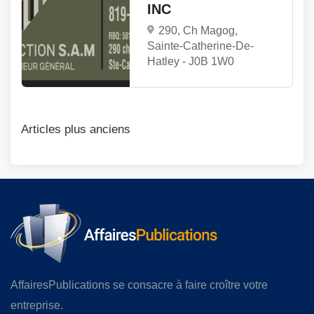
INC
290, Ch Magog,
Sainte-Catherine-De-
Hatley -
J0B 1W0
Navigation
Articles plus anciens
des
articles
AffairesPublications se consacre à faire croître votre
entreprise.