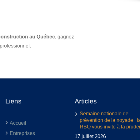
construction au Québec,
gagnez
 professionnel.
Liens
Articles
Semaine nationale de
prévention de la noyade : l
Accueil
RBQ vous invite à la prud
Entreprises
17 juillet 2026