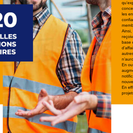
qu’ex
conce
les e
confia
membr
Ainsi
reçoi
base c
d’affa
autre
n’aur
En out
augmen
notifi
nouvel
En eff
projet