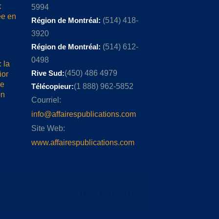
:
5994
ée en
Région de Montréal:
(514) 418-
3920
Région de Montréal:
(514) 612-
0498
 la
Rive Sud:
(450) 486 4979
ior
me
Télécopieur:
(1 888) 962-5852
on
Courriel:
info@affairespublications.com
Site Web:
www.affairespublications.com