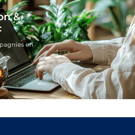
on &
c
mpagnies en