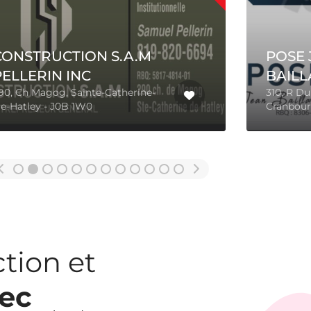
POSE JEAN
BAILLARGEON INC
310, R Du Parc, St-Odilon-De-
Cranbourne -
G0S 3A0
tion et
ec