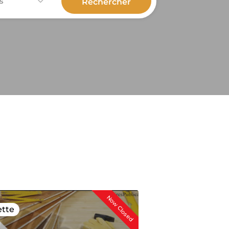
s
Now Closed