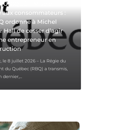
UNIQUÉ – Mise en
 aux consommateurs :
Q ordonne à Michel
r Hall de cesser d’agir
e entrepreneur en
ruction
 le 8 juillet 2026 – La Régie du
t du Québec (RBQ) a transmis,
n dernier,...