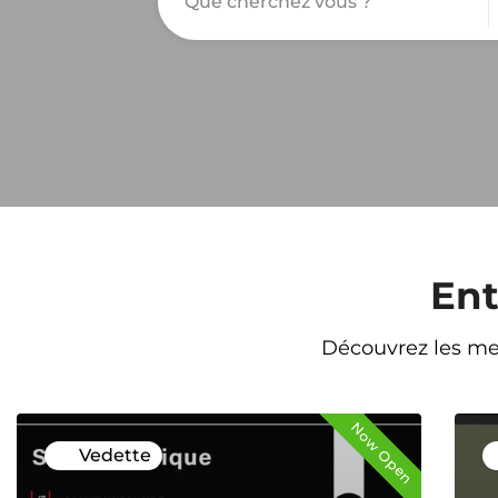
Ent
Découvrez les me
Now Open
Now Clo