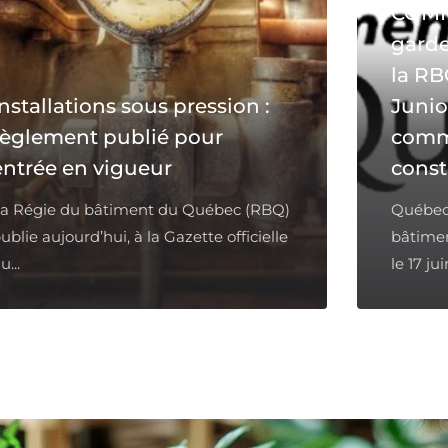
COMM
garde
la RB
Installations sous pression :
Junio
règlement publié pour
comm
entrée en vigueur
const
a Régie du bâtiment du Québec (RBQ)
Québec,
ublie aujourd’hui, à la Gazette officielle
bâtimen
u...
le 17 jui