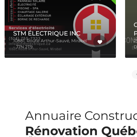
CONSTRUCTION S.A.M
PELLERIN INC
290, Ch Magog, Sainte-Catherine-
De-Hatley -
J0B 1W0
Annuaire Construc
Rénovation Québ