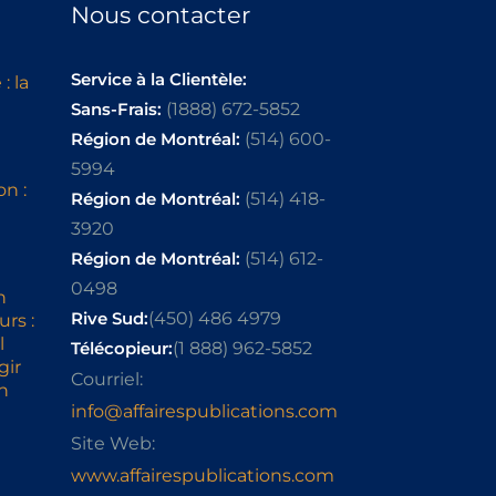
Nous contacter
Service à la Clientèle:
: la
Sans-Frais:
(1888) 672-5852
Région de Montréal:
(514) 600-
5994
on :
Région de Montréal:
(514) 418-
3920
Région de Montréal:
(514) 612-
0498
n
Rive Sud:
(450) 486 4979
rs :
l
Télécopieur:
(1 888) 962-5852
gir
Courriel:
n
info@affairespublications.com
Site Web:
www.affairespublications.com