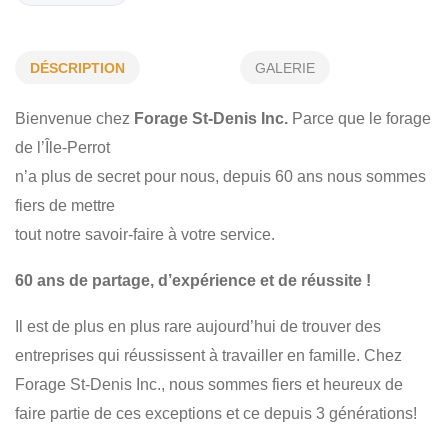
FORAGE DE PUITS ARTÉSIENS
DÉSCRIPTION
GALERIE
INSTALLATION - RÉPARATION
FORAGE GÉOTHERMIQUE
EXPLORATION DE PUITS
ESSAI DE POMPAGE
Bienvenue chez
Forage St-Denis Inc.
Parce que le forage
POMPES À EAU
CREUSAGE
FORAGE
de l’Île-Perrot
n’a plus de secret pour nous, depuis 60 ans nous sommes
RÉSIDENTIEL
fiers de mettre
tout notre savoir-faire à votre service.
60 ans de partage, d’expérience et de réussite !
Il est de plus en plus rare aujourd’hui de trouver des
entreprises qui réussissent à travailler en famille. Chez
Forage St-Denis Inc., nous sommes fiers et heureux de
faire partie de ces exceptions et ce depuis 3 générations!