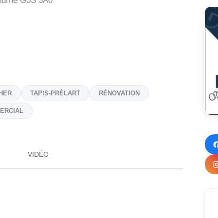
ourne
G0S 3A0
HER
TAPIS-PRÉLART
RÉNOVATION
ERCIAL
VIDÉO