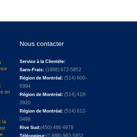
Nous contacter
Service à la Clientèle:
a
ence
Sans-Frais:
(1888) 672-5852
Région de Montréal:
(514) 600-
:
5994
ée en
Région de Montréal:
(514) 418-
3920
Région de Montréal:
(514) 612-
0498
 la
Rive Sud:
(450) 486 4979
ior
me
Télécopieur:
(1 888) 962-5852