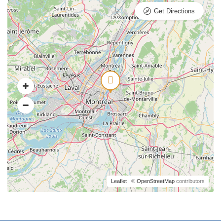
Get Directions
Leaflet
| ©
OpenStreetMap
contributors