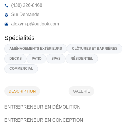
HBP INFRASTRUCTURES INC
1343, Rue Frontenac, Québec
G1S 2S6
(438) 226-8468
Sur Demande
alexym-p@outlook.com
Spécialités
DÉSCRIPTION
GALERIE
AMÉNAGEMENTS EXTÉRIEURS
CLÔTURES ET BARRIÈRES
ENTREPRENEUR EN DÉMOLITION
DECKS
PATIO
SPAS
RÉSIDENTIEL
COMMERCIAL
ENTREPRENEUR EN CONCEPTION