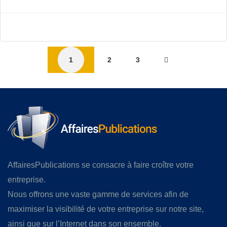
1
2
3
AffairesPublications se consacre à faire croître votre
entreprise.
Nous offrons une vaste gamme de services afin de
maximiser la visibilité de votre entreprise sur notre site,
ainsi que sur l’Internet dans son ensemble.