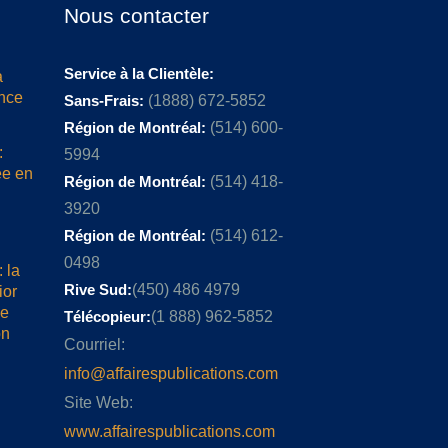
Nous contacter
Service à la Clientèle:
a
ence
Sans-Frais:
(1888) 672-5852
Région de Montréal:
(514) 600-
:
5994
ée en
Région de Montréal:
(514) 418-
3920
Région de Montréal:
(514) 612-
0498
 la
Rive Sud:
(450) 486 4979
ior
me
Télécopieur:
(1 888) 962-5852
on
Courriel:
info@affairespublications.com
Site Web:
www.affairespublications.com