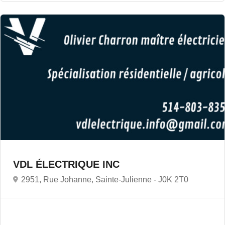
VDL ÉLECTRIQUE INC
2951, Rue Johanne, Sainte-Julienne -
J0K 2T0