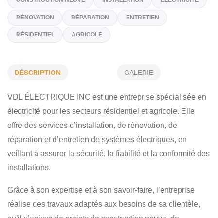
(514) 803-8353
Sur Demande
vdlelectrique.info@gmail.com
Spécialités
DÉSCRIPTION
GALERIE
CONSTRUCTION NEUVE
INSTALLATION
ÉLECTRICITÉ
VDL ÉLECTRIQUE INC est une entreprise spécialisée en
électricité pour les secteurs résidentiel et agricole. Elle
RÉNOVATION
RÉPARATION
ENTRETIEN
offre des services d’installation, de rénovation, de
RÉSIDENTIEL
AGRICOLE
réparation et d’entretien de systèmes électriques, en
veillant à assurer la sécurité, la fiabilité et la conformité des
installations.
Grâce à son expertise et à son savoir-faire, l’entreprise
réalise des travaux adaptés aux besoins de sa clientèle,