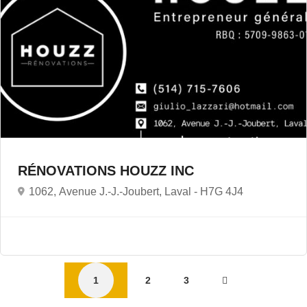
RÉNOVATIONS HOUZZ INC
1062, Avenue J.-J.-Joubert, Laval -
H7G 4J4
1
2
3