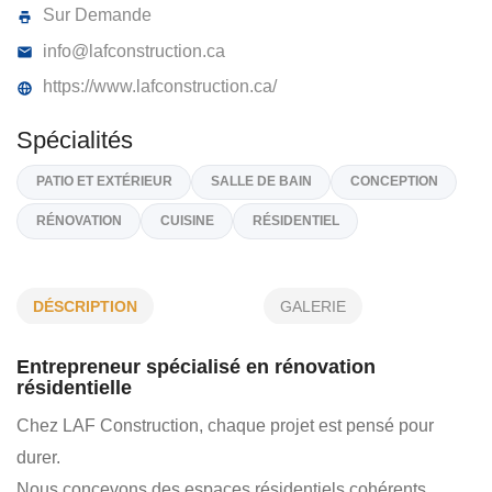
LAF CONSTRUCTION
361, Rue Benoit, Saint-Joseph-Du-Lac
J0N 1M0
(514) 386-8218
Sur Demande
info@lafconstruction.ca
https://www.lafconstruction.ca/
DÉSCRIPTION
GALERIE
Spécialités
Entrepreneur spécialisé en rénovation
PATIO ET EXTÉRIEUR
SALLE DE BAIN
CONCEPTION
résidentielle
RÉNOVATION
CUISINE
RÉSIDENTIEL
Chez LAF Construction, chaque projet est pensé pour
durer.
Nous concevons des espaces résidentiels cohérents,