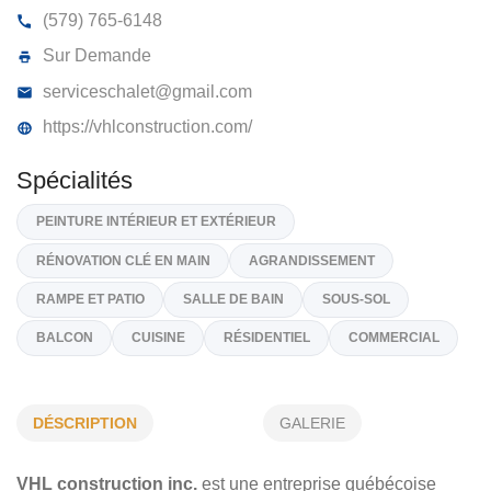
VHL CONSTRUCTION INC
195, Rue Des Pins, Saint-Jérôme
J7Z 1E4
(579) 765-6148
Sur Demande
serviceschalet@gmail.com
https://vhlconstruction.com/
Spécialités
PEINTURE INTÉRIEUR ET EXTÉRIEUR
DÉSCRIPTION
GALERIE
RÉNOVATION CLÉ EN MAIN
AGRANDISSEMENT
VHL construction inc.
est une entreprise québécoise