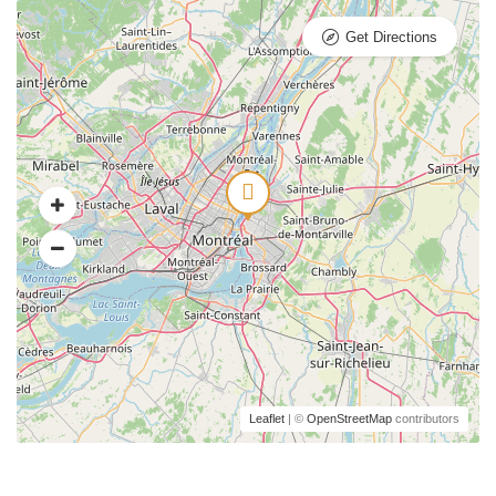
Get Directions
Leaflet
| ©
OpenStreetMap
contributors