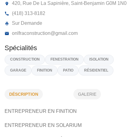
ONLFRA CONSTRUCTION 9472-9183
QUÉBEC INC
420, Rue De La Sapinière, Saint-Benjamin
G0M 1N
(418) 313-8182
Sur Demande
onlfraconstruction@gmail.com
DÉSCRIPTION
GALERIE
Spécialités
ENTREPRENEUR EN FINITION
CONSTRUCTION
FENESTRATION
ISOLATION
GARAGE
FINITION
PATIO
RÉSIDENTIEL
ENTREPRENEUR EN SOLARIUM