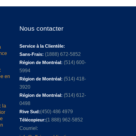
Nous contacter
Service à la Clientèle:
a
ence
Sans-Frais:
(1888) 672-5852
Région de Montréal:
(514) 600-
:
5994
ée en
Région de Montréal:
(514) 418-
3920
Région de Montréal:
(514) 612-
0498
 la
Rive Sud:
(450) 486 4979
ior
me
Télécopieur:
(1 888) 962-5852
on
Courriel: