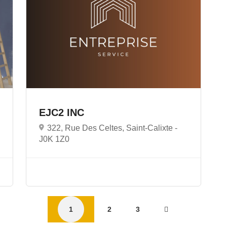
EJC2 INC
322, Rue Des Celtes, Saint-Calixte -
J0K 1Z0
1
2
3