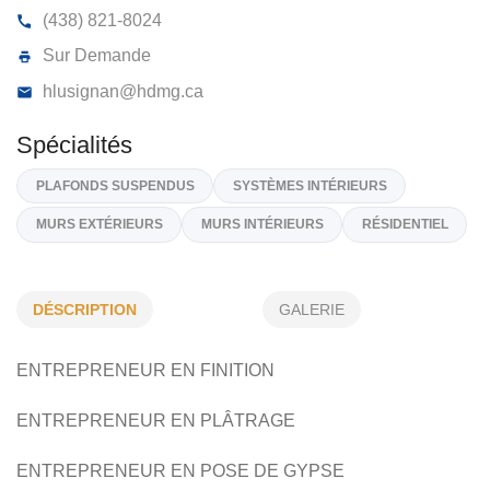
HDMG INC
11201, Rue Mirabeau, Montréal
H1J 2S2
(438) 821-8024
Sur Demande
hlusignan@hdmg.ca
DÉSCRIPTION
GALERIE
Spécialités
ENTREPRENEUR EN FINITION
PLAFONDS SUSPENDUS
SYSTÈMES INTÉRIEURS
MURS EXTÉRIEURS
MURS INTÉRIEURS
RÉSIDENTIEL
ENTREPRENEUR EN PLÂTRAGE
ENTREPRENEUR EN POSE DE GYPSE