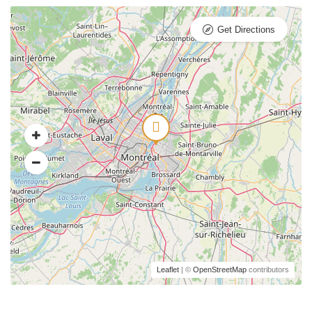
Get Directions
Leaflet
| ©
OpenStreetMap
contributors