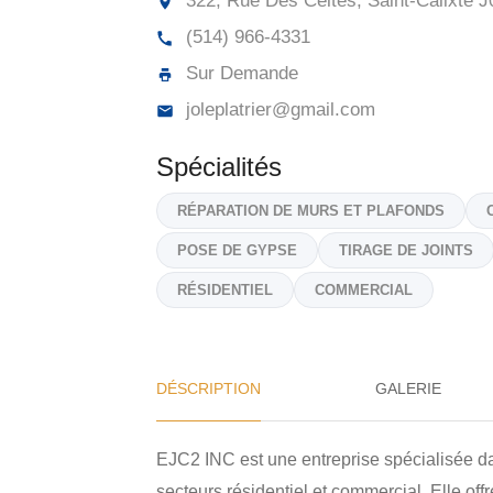
322, Rue Des Celtes, Saint-Calixte
J
(514) 966-4331
Sur Demande
joleplatrier@gmail.com
Spécialités
RÉPARATION DE MURS ET PLAFONDS
POSE DE GYPSE
TIRAGE DE JOINTS
RÉSIDENTIEL
COMMERCIAL
DÉSCRIPTION
GALERIE
EJC2 INC est une entreprise spécialisée dan
secteurs résidentiel et commercial. Elle of