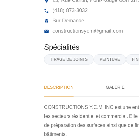
25, Rue Cantin, Pont-Rouge
G3H 2H
(418) 873-3032
Sur Demande
constructionsycm@gmail.com
Spécialités
TIRAGE DE JOINTS
PEINTURE
FIN
DÉSCRIPTION
GALERIE
CONSTRUCTIONS Y.C.M. INC est une entrepr
les secteurs résidentiel et commercial. Elle 
de préparation des surfaces ainsi que de fin
bâtiments.