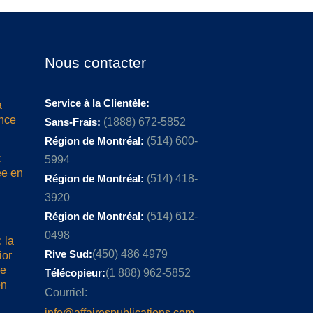
Nous contacter
Service à la Clientèle:
a
ence
Sans-Frais:
(1888) 672-5852
Région de Montréal:
(514) 600-
:
5994
ée en
Région de Montréal:
(514) 418-
3920
Région de Montréal:
(514) 612-
0498
 la
Rive Sud:
(450) 486 4979
ior
me
Télécopieur:
(1 888) 962-5852
on
Courriel:
info@affairespublications.com