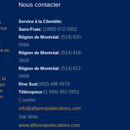
Nous contacter
Service à la Clientèle:
a
ence
Sans-Frais:
(1888) 672-5852
Région de Montréal:
(514) 600-
:
5994
ée en
Région de Montréal:
(514) 418-
3920
Région de Montréal:
(514) 612-
0498
 la
Rive Sud:
(450) 486 4979
ior
me
Télécopieur:
(1 888) 962-5852
on
Courriel:
info@affairespublications.com
Site Web:
www.affairespublications.com