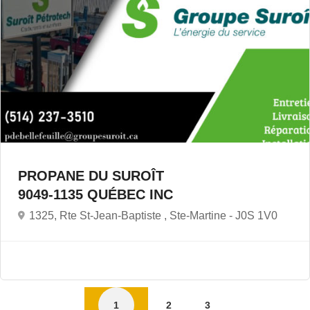
PROPANE DU SUROÎT
9049-1135 QUÉBEC INC
1325, Rte St-Jean-Baptiste , Ste-Martine -
J0S 1V0
1
2
3