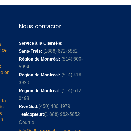
Nous contacter
Service à la Clientèle:
a
ence
Sans-Frais:
(1888) 672-5852
Région de Montréal:
(514) 600-
:
5994
ée en
Région de Montréal:
(514) 418-
3920
Région de Montréal:
(514) 612-
0498
 la
Rive Sud:
(450) 486 4979
ior
me
Télécopieur:
(1 888) 962-5852
on
Courriel:
info@affairespublications.com