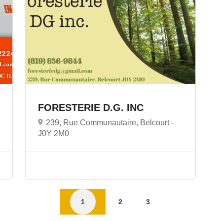
FORESTERIE D.G. INC
239, Rue Communautaire, Belcourt -
J0Y 2M0
1
2
3