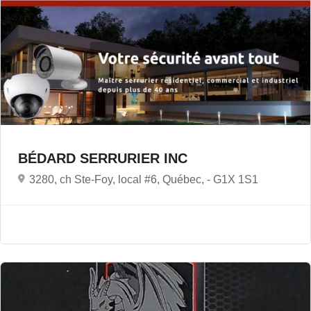
BÉDARD SERRURIER INC
3280, ch Ste-Foy, local #6, Québec, -
G1X 1S1