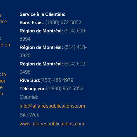
Service à la Clientèle:
a
ence
Sans-Frais:
(1888) 672-5852
Région de Montréal:
(514) 600-
:
5994
ée en
Région de Montréal:
(514) 418-
3920
Région de Montréal:
(514) 612-
0498
 la
Rive Sud:
(450) 486 4979
ior
me
Télécopieur:
(1 888) 962-5852
on
Courriel:
info@affairespublications.com
Site Web:
www.affairespublications.com