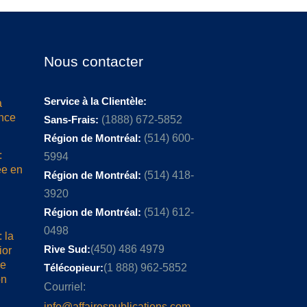
Nous contacter
Service à la Clientèle:
a
ence
Sans-Frais:
(1888) 672-5852
Région de Montréal:
(514) 600-
:
5994
ée en
Région de Montréal:
(514) 418-
3920
Région de Montréal:
(514) 612-
0498
 la
Rive Sud:
(450) 486 4979
ior
me
Télécopieur:
(1 888) 962-5852
on
Courriel:
info@affairespublications.com