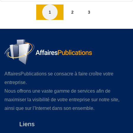
1
2
3
AffairesPublications se consacre à faire croître votre
entreprise.
Nous offrons une vaste gamme de services afin de
maximiser la visibilité de votre entreprise sur notre site,
ainsi que sur l’Internet dans son ensemble.
Liens