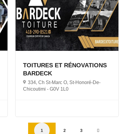
TOITURES ET RÉNOVATIONS
BARDECK
334, Ch St-Marc O, St-Honoré-De-
Chicoutimi -
G0V 1L0
1
2
3