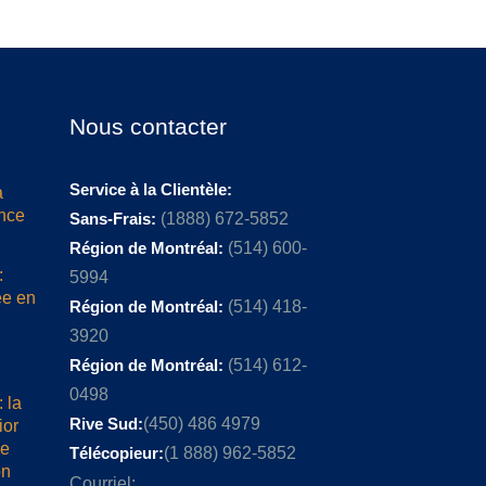
Nous contacter
Service à la Clientèle:
a
ence
Sans-Frais:
(1888) 672-5852
Région de Montréal:
(514) 600-
:
5994
ée en
Région de Montréal:
(514) 418-
3920
Région de Montréal:
(514) 612-
0498
 la
Rive Sud:
(450) 486 4979
ior
me
Télécopieur:
(1 888) 962-5852
on
Courriel: