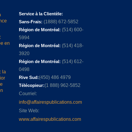
Service à la Clientèle:
a
ence
Sans-Frais:
(1888) 672-5852
Région de Montréal:
(514) 600-
:
5994
ée en
Région de Montréal:
(514) 418-
3920
Région de Montréal:
(514) 612-
0498
 la
Rive Sud:
(450) 486 4979
ior
me
Télécopieur:
(1 888) 962-5852
on
Courriel:
info@affairespublications.com
Site Web:
www.affairespublications.com