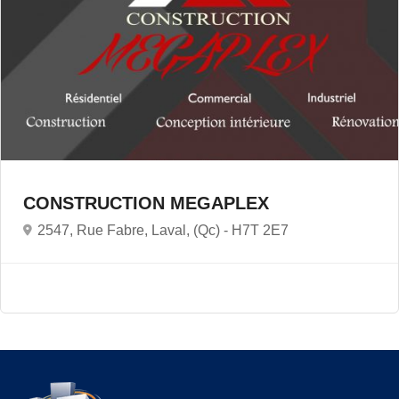
CONSTRUCTION MEGAPLEX
2547, Rue Fabre, Laval, (Qc) -
H7T 2E7