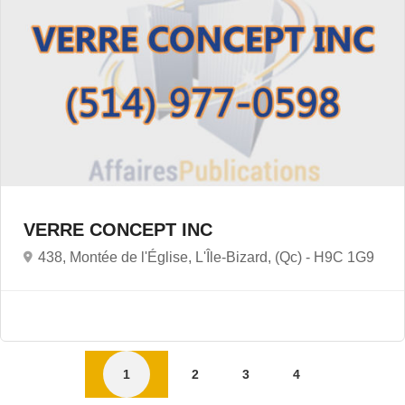
VERRE CONCEPT INC
438, Montée de l'Église, L'Île-Bizard, (Qc) -
H9C 1G9
1
2
3
4