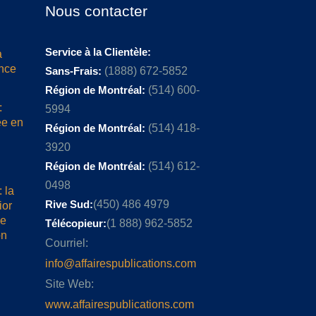
Nous contacter
Service à la Clientèle:
a
ence
Sans-Frais:
(1888) 672-5852
Région de Montréal:
(514) 600-
:
5994
ée en
Région de Montréal:
(514) 418-
3920
Région de Montréal:
(514) 612-
0498
 la
Rive Sud:
(450) 486 4979
ior
me
Télécopieur:
(1 888) 962-5852
on
Courriel:
info@affairespublications.com
Site Web:
www.affairespublications.com