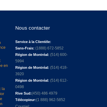
Nous contacter
Service à la Clientèle:
a
ence
Sans-Frais:
(1888) 672-5852
Région de Montréal:
(514) 600-
:
5994
ée en
Région de Montréal:
(514) 418-
3920
Région de Montréal:
(514) 612-
0498
 la
Rive Sud:
(450) 486 4979
ior
me
Télécopieur:
(1 888) 962-5852
on
Courriel: