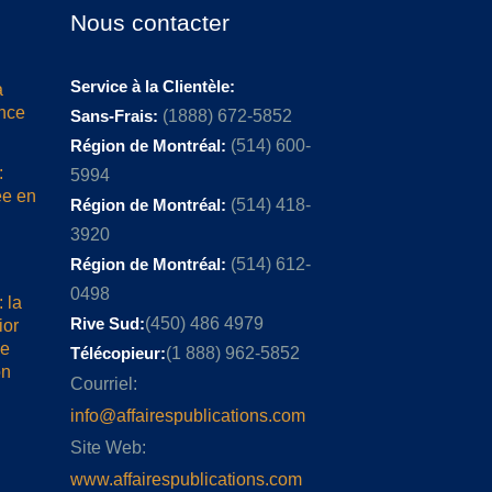
Nous contacter
Service à la Clientèle:
a
ence
Sans-Frais:
(1888) 672-5852
Région de Montréal:
(514) 600-
:
5994
ée en
Région de Montréal:
(514) 418-
3920
Région de Montréal:
(514) 612-
0498
 la
Rive Sud:
(450) 486 4979
ior
me
Télécopieur:
(1 888) 962-5852
on
Courriel:
info@affairespublications.com
Site Web:
www.affairespublications.com