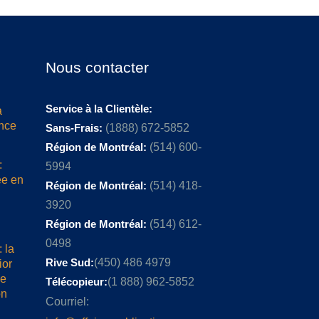
Nous contacter
Service à la Clientèle:
a
ence
Sans-Frais:
(1888) 672-5852
Région de Montréal:
(514) 600-
:
5994
ée en
Région de Montréal:
(514) 418-
3920
Région de Montréal:
(514) 612-
0498
 la
Rive Sud:
(450) 486 4979
ior
me
Télécopieur:
(1 888) 962-5852
on
Courriel: