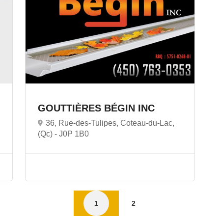
GOUTTIÈRES BÉGIN INC
36, Rue-des-Tulipes, Coteau-du-Lac,
(Qc) -
J0P 1B0
1
2