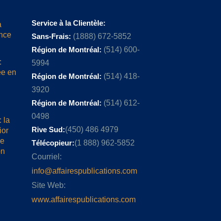
Service à la Clientèle:
a
ence
Sans-Frais:
(1888) 672-5852
Région de Montréal:
(514) 600-
:
5994
ée en
Région de Montréal:
(514) 418-
3920
Région de Montréal:
(514) 612-
0498
 la
Rive Sud:
(450) 486 4979
ior
me
Télécopieur:
(1 888) 962-5852
on
Courriel:
info@affairespublications.com
Site Web:
www.affairespublications.com