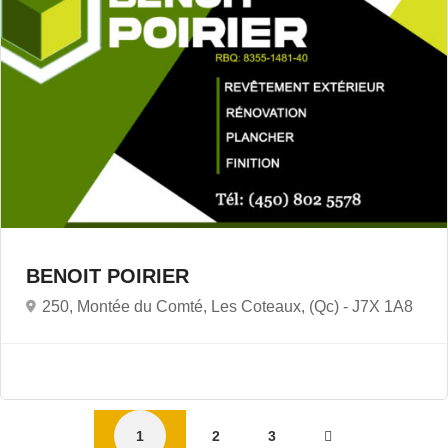
BENOIT POIRIER
250, Montée du Comté, Les Coteaux, (Qc) -
J7X 1A8
1
2
3