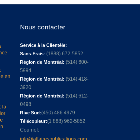
Nous contacter
Service à la Clientèle:
a
ence
Sans-Frais:
(1888) 672-5852
Région de Montréal:
(514) 600-
:
5994
ée en
Région de Montréal:
(514) 418-
3920
Région de Montréal:
(514) 612-
0498
 la
Rive Sud:
(450) 486 4979
ior
me
Télécopieur:
(1 888) 962-5852
on
Courriel:
info@affairespublications.com