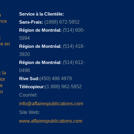
Service à la Clientèle:
a
ence
Sans-Frais:
(1888) 672-5852
Région de Montréal:
(514) 600-
:
5994
ée en
Région de Montréal:
(514) 418-
3920
Région de Montréal:
(514) 612-
0498
 la
Rive Sud:
(450) 486 4979
ior
me
Télécopieur:
(1 888) 962-5852
on
Courriel:
info@affairespublications.com
Site Web:
www.affairespublications.com