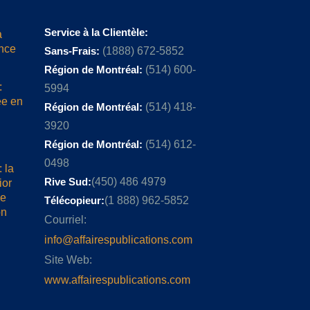
Service à la Clientèle:
a
ence
Sans-Frais:
(1888) 672-5852
Région de Montréal:
(514) 600-
:
5994
ée en
Région de Montréal:
(514) 418-
3920
Région de Montréal:
(514) 612-
0498
 la
Rive Sud:
(450) 486 4979
ior
me
Télécopieur:
(1 888) 962-5852
on
Courriel:
info@affairespublications.com
Site Web:
www.affairespublications.com