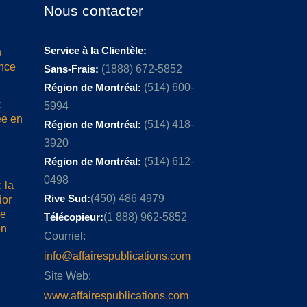
Nous contacter
Service à la Clientèle:
a
ence
Sans-Frais:
(1888) 672-5852
Région de Montréal:
(514) 600-
:
5994
ée en
Région de Montréal:
(514) 418-
3920
Région de Montréal:
(514) 612-
0498
 la
Rive Sud:
(450) 486 4979
ior
me
Télécopieur:
(1 888) 962-5852
on
Courriel:
info@affairespublications.com
Site Web:
www.affairespublications.com