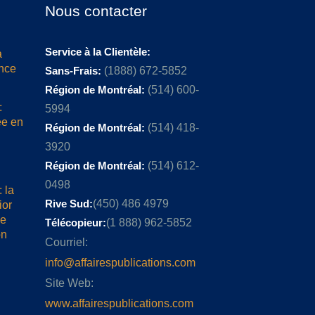
Nous contacter
Service à la Clientèle:
a
ence
Sans-Frais:
(1888) 672-5852
Région de Montréal:
(514) 600-
:
5994
ée en
Région de Montréal:
(514) 418-
3920
Région de Montréal:
(514) 612-
0498
 la
Rive Sud:
(450) 486 4979
ior
me
Télécopieur:
(1 888) 962-5852
on
Courriel:
info@affairespublications.com
Site Web:
www.affairespublications.com