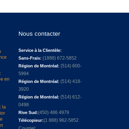
Nous contacter
Service à la Clientèle:
a
ence
Sans-Frais:
(1888) 672-5852
Région de Montréal:
(514) 600-
:
5994
ée en
Région de Montréal:
(514) 418-
3920
Région de Montréal:
(514) 612-
0498
 la
Rive Sud:
(450) 486 4979
ior
me
Télécopieur:
(1 888) 962-5852
on
Courriel: