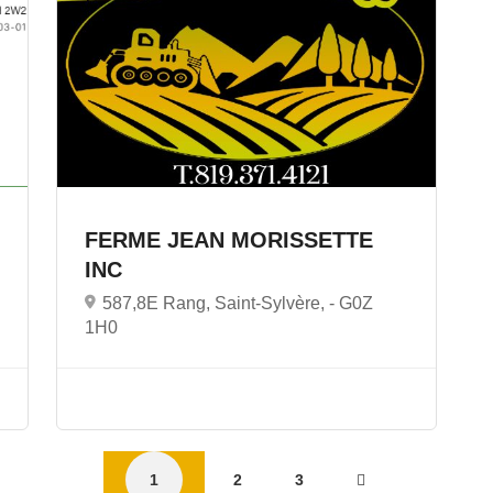
FERME JEAN MORISSETTE
INC
587,8E Rang, Saint-Sylvère, -
G0Z
1H0
1
2
3