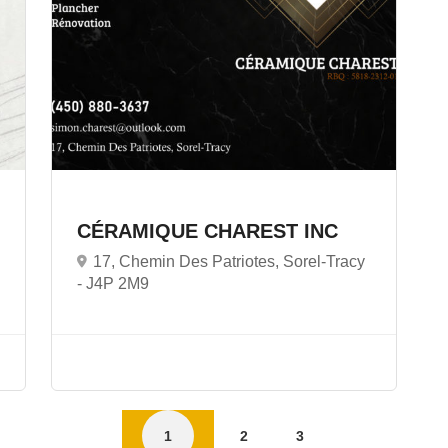
CÉRAMIQUE CHAREST INC
17, Chemin Des Patriotes, Sorel-Tracy
-
J4P 2M9
1
2
3