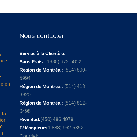
Nous contacter
Service à la Clientèle:
a
ence
Sans-Frais:
(1888) 672-5852
Région de Montréal:
(514) 600-
:
5994
ée en
Région de Montréal:
(514) 418-
3920
Région de Montréal:
(514) 612-
0498
 la
Rive Sud:
(450) 486 4979
ior
me
Télécopieur:
(1 888) 962-5852
on
Courriel: