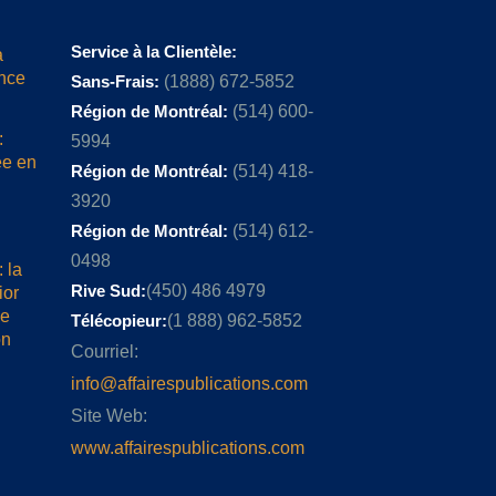
Service à la Clientèle:
a
ence
Sans-Frais:
(1888) 672-5852
Région de Montréal:
(514) 600-
:
5994
ée en
Région de Montréal:
(514) 418-
3920
Région de Montréal:
(514) 612-
0498
 la
Rive Sud:
(450) 486 4979
ior
me
Télécopieur:
(1 888) 962-5852
on
Courriel:
info@affairespublications.com
Site Web:
www.affairespublications.com