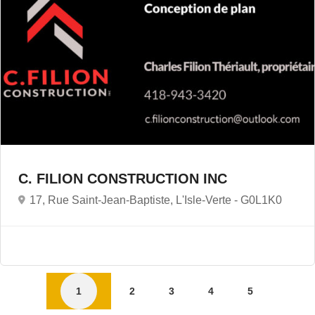
C. FILION CONSTRUCTION INC
17, Rue Saint-Jean-Baptiste, L'Isle-Verte -
G0L1K0
1
2
3
4
5