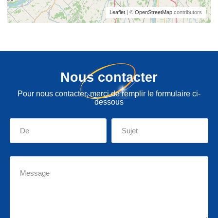
Leaflet
| ©
OpenStreetMap
contributors
Nous contacter
Pour nous contacter, merci de remplir le formulaire ci-
dessous