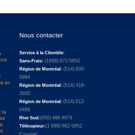
Nous contacter
Service à la Clientèle:
a
ence
Sans-Frais:
(1888) 672-5852
Région de Montréal:
(514) 600-
:
5994
ée en
Région de Montréal:
(514) 418-
3920
Région de Montréal:
(514) 612-
0498
 la
Rive Sud:
(450) 486 4979
ior
me
Télécopieur:
(1 888) 962-5852
on
Courriel: