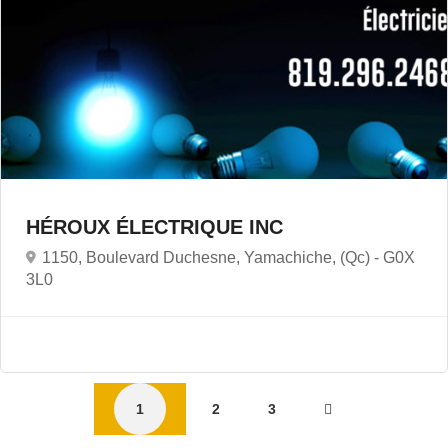
HÉROUX ÉLECTRIQUE INC
1150, Boulevard Duchesne, Yamachiche, (Qc) -
G0X
3L0
1
2
3