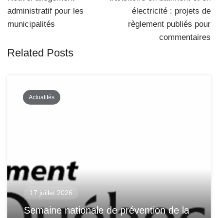
navigation
administratif pour les
électricité : projets de
municipalités
règlement publiés pour
commentaires
Related Posts
Actualités
17 juillet 2026
Semaine nationale de prévention de la